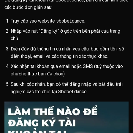
các bước đơn giản sau:
Truy cập vào website sbobet.dance.
Nhấp vào nút “Đăng ký” ở góc trên bên phải của trang
chủ.
Điền đầy đủ thông tin cá nhân yêu cầu, bao gồm tên, số
điện thoại, email và các thông tin xác thực khác.
Xác nhận tài khoản qua email hoặc SMS (tuỳ thuộc vào
phương thức bạn đã chọn).
Sau khi xác nhận, bạn có thể đăng nhập và bắt đầu trải
nghiệm các trò chơi tại Sbobet.dance.