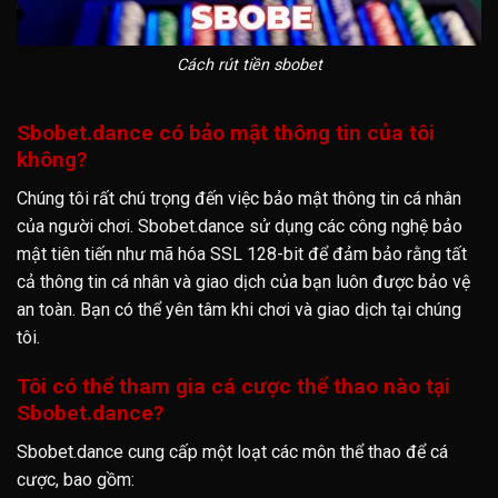
Cách rút tiền sbobet
Sbobet.dance có bảo mật thông tin của tôi
không?
Chúng tôi rất chú trọng đến việc bảo mật thông tin cá nhân
của người chơi. Sbobet.dance sử dụng các công nghệ bảo
mật tiên tiến như mã hóa SSL 128-bit để đảm bảo rằng tất
cả thông tin cá nhân và giao dịch của bạn luôn được bảo vệ
an toàn. Bạn có thể yên tâm khi chơi và giao dịch tại chúng
tôi.
Tôi có thể tham gia cá cược thể thao nào tại
Sbobet.dance?
Sbobet.dance cung cấp một loạt các môn thể thao để cá
cược, bao gồm: