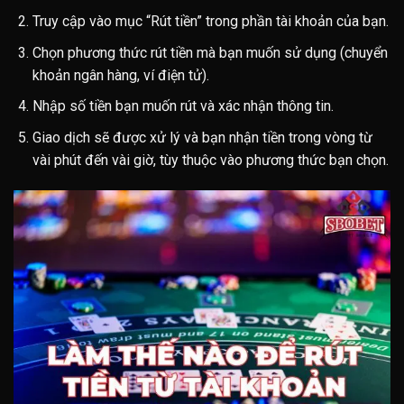
Truy cập vào mục “Rút tiền” trong phần tài khoản của bạn.
Chọn phương thức rút tiền mà bạn muốn sử dụng (chuyển
khoản ngân hàng, ví điện tử).
Nhập số tiền bạn muốn rút và xác nhận thông tin.
Giao dịch sẽ được xử lý và bạn nhận tiền trong vòng từ
vài phút đến vài giờ, tùy thuộc vào phương thức bạn chọn.