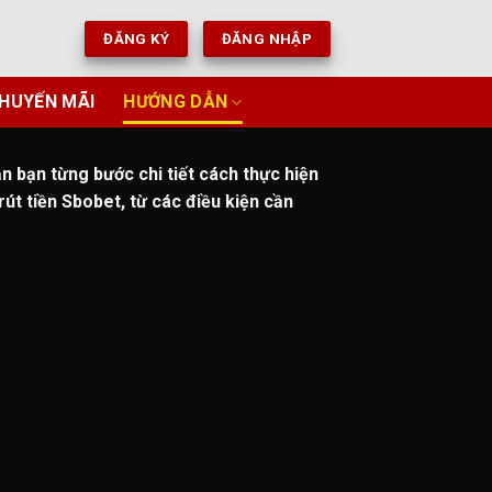
ĐĂNG KÝ
ĐĂNG NHẬP
HUYẾN MÃI
HƯỚNG DẪN
n bạn từng bước chi tiết cách thực hiện
út tiền Sbobet, từ các điều kiện cần