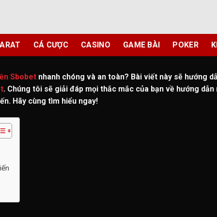
ARAT
CÁ CƯỢC
CASINO
GAME BÀI
POKER
K
iền Sbobet
nhanh chóng và an toàn? Bài viết này sẽ hướng dẫ
t
. Chúng tôi sẽ giải đáp mọi thắc mắc của bạn về hướng dẫn r
iến. Hãy cùng tìm hiểu ngay!
iến