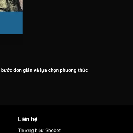
c bước đơn giản và lựa chọn phương thức
Liên hệ
Thương hiệu: Sbobet