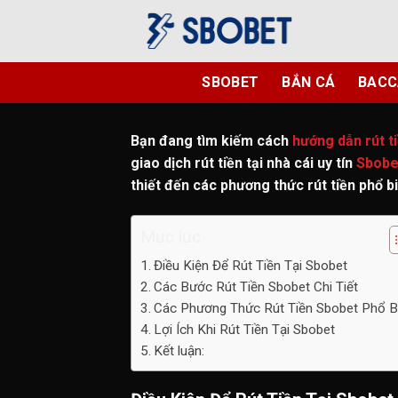
Chuyển
đến
nội
dung
SBOBET
BẮN CÁ
BACC
Bạn đang tìm kiếm cách
hướng dẫn rút t
giao dịch rút tiền tại nhà cái uy tín
Sbobe
thiết đến các phương thức rút tiền phổ b
Mục lục
Điều Kiện Để Rút Tiền Tại Sbobet
Các Bước Rút Tiền Sbobet Chi Tiết
Các Phương Thức Rút Tiền Sbobet Phổ B
Lợi Ích Khi Rút Tiền Tại Sbobet
Kết luận: