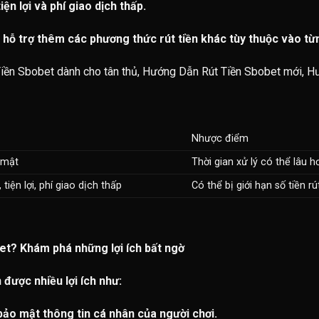
iện lợi và phí giao dịch thấp.
hỗ trợ thêm các phương thức rút tiền khác tùy thuộc vào từ
iền Sbobet dành cho tân thủ, Hướng Dẫn Rút Tiền Sbobet mới, H
Nhược điểm
 mật
Thời gian xử lý có thể lâu h
tiện lợi, phí giao dịch thấp
Có thể bị giới hạn số tiền rú
et? Khám phá những lợi ích bất ngờ
 được nhiều lợi ích như:
ảo mật thông tin cá nhân của người chơi.