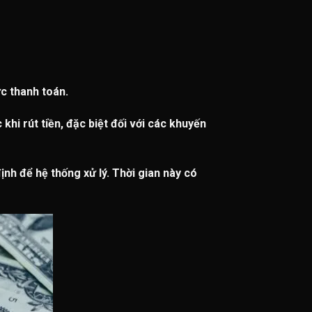
c thanh toán.
hi rút tiền, đặc biệt đối với các khuyến
ịnh để hệ thống xử lý. Thời gian này có