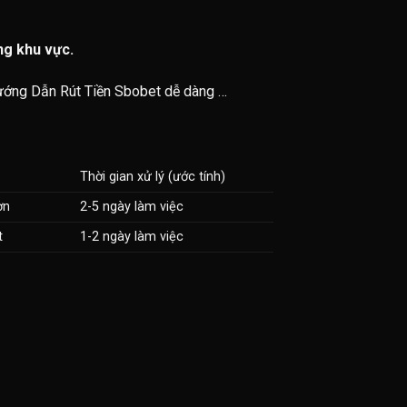
ng khu vực.
ướng Dẫn Rút Tiền Sbobet dễ dàng …
Thời gian xử lý (ước tính)
ơn
2-5 ngày làm việc
t
1-2 ngày làm việc