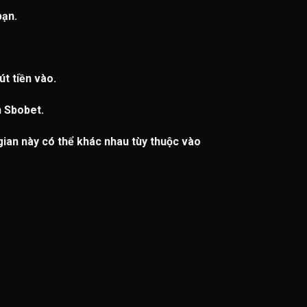
bạn.
út tiền vào.
n Sbobet.
 gian này có thể khác nhau tùy thuộc vào