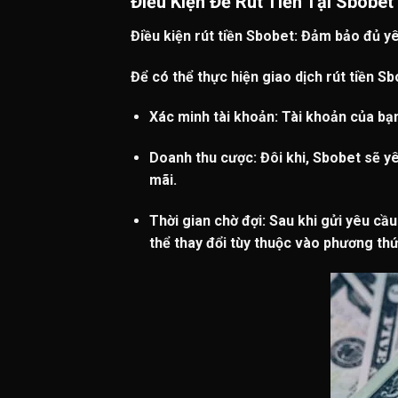
Điều Kiện Để Rút Tiền Tại Sbobet
Điều kiện rút tiền Sbobet: Đảm bảo đủ y
Để có thể thực hiện giao dịch rút tiền S
Xác minh tài khoản: Tài khoản của bạ
Doanh thu cược: Đôi khi, Sbobet sẽ yê
mãi.
Thời gian chờ đợi: Sau khi gửi yêu cầu
thể thay đổi tùy thuộc vào phương thứ