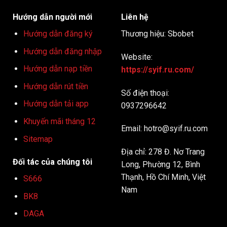
Hướng dẫn người mới
Liên hệ
Hướng dẫn đăng ký
Thương hiệu: Sbobet
Hướng dẫn đăng nhập
Website:
Hướng dẫn nạp tiền
https://syif.ru.com/
Hướng dẫn rút tiền
Số điện thoại:
Hướng dẫn tải app
0937296642
Khuyến mãi tháng 12
Email:
hotro@syif.ru.com
Sitemap
Địa chỉ: 278 Đ. Nơ Trang
Đối tác của chúng tôi
Long, Phường 12, Bình
Thạnh, Hồ Chí Minh, Việt
S666
Nam
BK8
DAGA