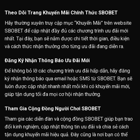
Theo Dõi Trang Khuyến Mãi Chính Thức SBOBET
Hãy thường xuyên truy cập mục “Khuyến Mãi” trên website
SBOBET để cập nhật đầy đủ các chương trình ưu đãi mới
nhất. Tại đây, bạn sẽ nắm được chi tiết thời gian, điều kiện
và cách thức nhận thưởng cho từng ưu đãi đang diễn ra.
Đăng Ký Nhận Thông Báo Ưu Đãi Mới
Để không bỏ lỡ các chương trình ưu đãi hấp dẫn, hãy đăng
ký nhận thông báo qua email hoặc SMS từ SBOBET. Bạn sẽ
luôn được cập nhật nhanh nhất mỗi khi có khuyến mãi mới,
giúp tận dụng tối đa mọi cơ hội nhận thưởng.
Tham Gia Cộng Đồng Người Chơi SBOBET
Tham gia các diễn đàn và cộng đồng SBOBET giúp bạn trao
đổi kinh nghiệm, cập nhật thông tin ưu đãi và chia sẻ cách
tận dụng khuyến mãi hiệu quả. Đây cũng là nơi bạn có thể