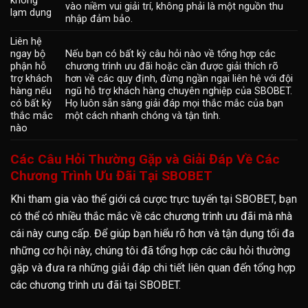
không
vào niềm vui giải trí, không phải là một nguồn thu
lạm dụng
nhập đảm bảo.
Liên hệ
ngay bộ
Nếu bạn có bất kỳ câu hỏi nào về tổng hợp các
phận hỗ
chương trình ưu đãi hoặc cần được giải thích rõ
trợ khách
hơn về các quy định, đừng ngần ngại liên hệ với đội
hàng nếu
ngũ hỗ trợ khách hàng chuyên nghiệp của SBOBET.
có bất kỳ
Họ luôn sẵn sàng giải đáp mọi thắc mắc của bạn
thắc mắc
một cách nhanh chóng và tận tình.
nào
Các Câu Hỏi Thường Gặp và Giải Đáp Về Các
Chương Trình Ưu Đãi Tại SBOBET
Khi tham gia vào thế giới cá cược trực tuyến tại SBOBET, bạn
có thể có nhiều thắc mắc về các chương trình ưu đãi mà nhà
cái này cung cấp. Để giúp bạn hiểu rõ hơn và tận dụng tối đa
những cơ hội này, chúng tôi đã tổng hợp các câu hỏi thường
gặp và đưa ra những giải đáp chi tiết liên quan đến tổng hợp
các chương trình ưu đãi tại SBOBET.