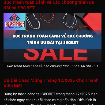
Bức tranh toàn cảnh về các chương trình ưu
đãi tại SBOBET
Bức tranh toàn cảnh về các chương trình ưu đãi tại SBOBET
Ưu Đãi Chào Mừng Tháng 12/2025 Cho Thành
Viên Mới
Đăng ký thành công tại SBOBET trong tháng 12/2025, bạn
sẽ nhận ngay các ưu đãi chào mừng hấp dẫn. Điển hình là