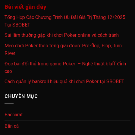
Bài viết gần đây
Tổng Hợp Các Chương Trình Ưu Đãi Giá Trị Tháng 12/2025
Tại SBOBET
Sai lầm thường gặp khi chơi Poker online và cách tránh
Mẹo chơi Poker theo từng giai đoạn: Pre-flop, Flop, Turn,
River
Đọc bài đối thủ trong game Poker – Nghệ thuật bluff đỉnh
cao
Cách quản lý bankroll hiệu quả khi chơi Poker tại SBOBET
CHUYÊN MỤC
Baccarat
Bắn cá