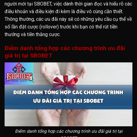
người mới tại SBOBET, việc dành thời gian đọc và hiểu rõ các
điều khoản và điều kiện đi kèm là điều vô cùng cần thiết.
Thông thường, các ưu đãi này sẽ có những yêu cầu cụ thể về
số lần đặt cược (rollover) trước khi bạn có thể rút tiền
thưởng và tiền thắng cược.
Điểm danh tổng hợp các chương trình ưu đãi
giá trị tại SBOBET
Điểm danh tổng hợp các chương trình ưu đãi giá trị tại