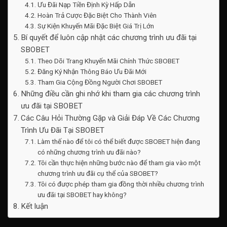
Ưu Đãi Nạp Tiền Định Kỳ Hấp Dẫn
Hoàn Trả Cược Đặc Biệt Cho Thành Viên
Sự Kiện Khuyến Mãi Đặc Biệt Giá Trị Lớn
Bí quyết để luôn cập nhật các chương trình ưu đãi tại
SBOBET
Theo Dõi Trang Khuyến Mãi Chính Thức SBOBET
Đăng Ký Nhận Thông Báo Ưu Đãi Mới
Tham Gia Cộng Đồng Người Chơi SBOBET
Những điều cần ghi nhớ khi tham gia các chương trình
ưu đãi tại SBOBET
Các Câu Hỏi Thường Gặp và Giải Đáp Về Các Chương
Trình Ưu Đãi Tại SBOBET
Làm thế nào để tôi có thể biết được SBOBET hiện đang
có những chương trình ưu đãi nào?
Tôi cần thực hiện những bước nào để tham gia vào một
chương trình ưu đãi cụ thể của SBOBET?
Tôi có được phép tham gia đồng thời nhiều chương trình
ưu đãi tại SBOBET hay không?
Kết luận