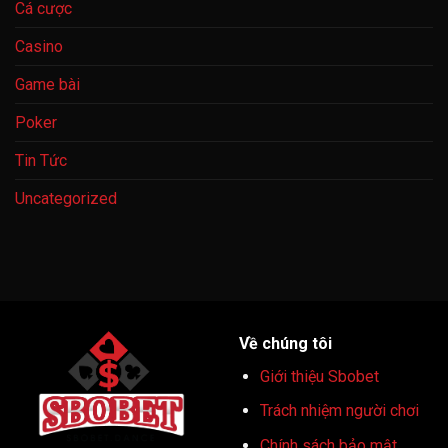
Cá cược
Casino
Game bài
Poker
Tin Tức
Uncategorized
Về chúng tôi
Giới thiệu Sbobet
Trách nhiệm người chơi
Chính sách bảo mật