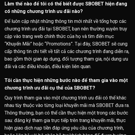
Làm thế nào để tôi có thể biết được SBOBET hiện đang
có những chương trình ưu đãi nào?
Để luôn cập nhật những thông tin mới nhất về tổng hợp các
chương trình ưu đãi tại SBOBET, bạn nên thường xuyên truy
cập vào trang web chính thức của họ và tìm đến mục
“Khuyến Mãi” hoặc “Promotions”. Tại đây, SBOBET sẽ cung
cấp thông tin chi tiết về tất cả các chương trình đang diễn ra,
bao gồm thời gian áp dụng, đối tượng tham gia, nội dung ưu
đãi và các điều khoản, điều kiện liên quan.
Tôi cần thực hiện những bước nào để tham gia vào một
chương trình ưu đãi cụ thể của SBOBET?
Quy trình tham gia vào một chương trình ưu đãi có thể khác
nhau tùy thuộc vào từng loại khuyến mãi mà SBOBET đưa ra.
Thông thường, bạn có thể cần thực hiện một trong các bước
sau: đăng ký tham gia trực tiếp trên trang khuyến mãi, thực
hiện giao dịch nạp tiền đáp ứng yêu cầu của chương trình,