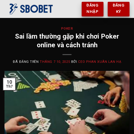
Chuyển
ĐĂNG
ĐĂNG
đến
NHẬP
KÝ
nội
dung
POKER
Sai lầm thường gặp khi chơi Poker
online và cách tránh
ĐÃ ĐĂNG TRÊN
THÁNG 7 10, 2025
BỞI
CEO PHAN XUÂN LAN HẠ
10
Th7