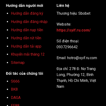
Hướng dẫn người mới
Liên hệ
Hướng dẫn đăng ký
Thương hiệu: Sbobet
Hướng dẫn đăng nhập
Website:
Hướng dẫn nạp tiền
https://syif.ru.com/
Hướng dẫn rút tiền
Số điện thoại:
Hướng dẫn tải app
0937296642
Khuyến mãi tháng 12
Email:
hotro@syif.ru.com
Sitemap
Địa chỉ: 278 Đ. Nơ Trang
Đối tác của chúng tôi
Long, Phường 12, Bình
Thạnh, Hồ Chí Minh, Việt
S666
Nam
BK8
DAGA
EE88