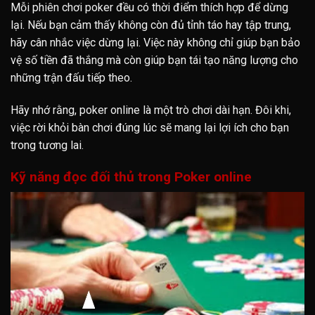
Mỗi phiên chơi poker đều có thời điểm thích hợp để dừng
lại. Nếu bạn cảm thấy không còn đủ tỉnh táo hay tập trung,
hãy cân nhắc việc dừng lại. Việc này không chỉ giúp bạn bảo
vệ số tiền đã thắng mà còn giúp bạn tái tạo năng lượng cho
những trận đấu tiếp theo.
Hãy nhớ rằng, poker online là một trò chơi dài hạn. Đôi khi,
việc rời khỏi bàn chơi đúng lúc sẽ mang lại lợi ích cho bạn
trong tương lai.
Kỹ năng đọc đối thủ trong Poker online