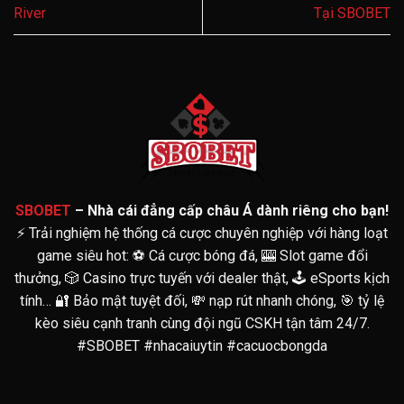
River
Tại SBOBET
SBOBET
– Nhà cái đẳng cấp châu Á dành riêng cho bạn!
⚡️ Trải nghiệm hệ thống cá cược chuyên nghiệp với hàng loạt
game siêu hot: ⚽️ Cá cược bóng đá, 🎰 Slot game đổi
thưởng, 🎲 Casino trực tuyến với dealer thật, 🕹️ eSports kịch
tính… 🔐 Bảo mật tuyệt đối, 💸 nạp rút nhanh chóng, 🎯 tỷ lệ
kèo siêu cạnh tranh cùng đội ngũ CSKH tận tâm 24/7.
#SBOBET #nhacaiuytin #cacuocbongda