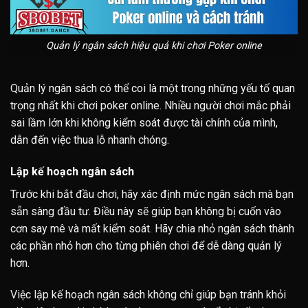
Quản lý ngân sách hiệu quả khi chơi Poker online
Quản lý ngân sách có thể coi là một trong những yếu tố quan
trọng nhất khi chơi poker online. Nhiều người chơi mắc phải
sai lầm lớn khi không kiểm soát được tài chính của mình,
dẫn đến việc thua lỗ nhanh chóng.
Lập kế hoạch ngân sách
Trước khi bắt đầu chơi, hãy xác định mức ngân sách mà bạn
sẵn sàng đầu tư. Điều này sẽ giúp bạn không bị cuốn vào
cơn say mê và mất kiểm soát. Hãy chia nhỏ ngân sách thành
các phần nhỏ hơn cho từng phiên chơi để dễ dàng quản lý
hơn.
Việc lập kế hoạch ngân sách không chỉ giúp bạn tránh khỏi