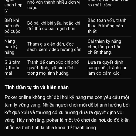
nhỏ vốn thành nhiều đơn vị
sách hợp
ro mất trắng.
cược.
lý
Biết khi
Bảo toàn vốn, tránh
Bỏ bài khi bài yếu, hoặc khi
nào nên
thua lỗ không cần
đối thủ có bài mạnh hơn.
bỏ cuộc
thiết.
Nâng
Cải thiện kỹ năng
Tham gia diễn đàn, đọc
cao kỹ
chơi, tăng cơ hội
sách, xem video hướng dẫn.
năng
chiến thắng.
Giữ tâm
Tránh để cảm xúc chi phối
Đưa ra quyết định
lý thoải
quyết định, giữ bình tĩnh
sáng suốt, tránh sai
mái
trong mọi tình huống.
lầm do cảm xúc.
Tinh thần tự tin và kiên nhẫn
Poker online không chỉ đòi hỏi kỹ năng mà còn yêu cầu một
tâm lý vững vàng. Nhiều người chơi mới dễ bị ảnh hưởng bởi
kết quả xấu và thường có xu hướng đưa ra quyết định vội
vàng. Hãy nhớ rằng, poker là một trò chơi dài hơi, do đó kiên
nhẫn và bình tĩnh là chìa khóa để thành công.