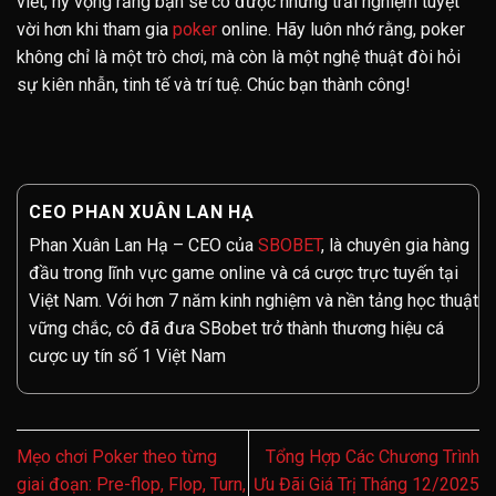
viết, hy vọng rằng bạn sẽ có được những trải nghiệm tuyệt
vời hơn khi tham gia
poker
online. Hãy luôn nhớ rằng, poker
không chỉ là một trò chơi, mà còn là một nghệ thuật đòi hỏi
sự kiên nhẫn, tinh tế và trí tuệ. Chúc bạn thành công!
CEO PHAN XUÂN LAN HẠ
Phan Xuân Lan Hạ – CEO của
SBOBET
, là chuyên gia hàng
đầu trong lĩnh vực game online và cá cược trực tuyến tại
Việt Nam. Với hơn 7 năm kinh nghiệm và nền tảng học thuật
vững chắc, cô đã đưa SBobet trở thành thương hiệu cá
cược uy tín số 1 Việt Nam
Mẹo chơi Poker theo từng
Tổng Hợp Các Chương Trình
giai đoạn: Pre-flop, Flop, Turn,
Ưu Đãi Giá Trị Tháng 12/2025