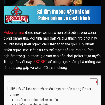
Poker online
đang ngày càng trở nên phổ biến trong cộng
đồng game thủ. Với tính hấp dẫn và thử thách, trò chơi này
thu hút hàng triệu người chơi trên toàn thế giới. Tuy nhiên,
nhiều người mới bắt đầu có thể mắc phải những sai lầm
nghiêm trọng khi tham gia vào các bàn chơi poker trực tuyến.
Trong bài viết này,
SBOBET
sẽ cùng bạn khám phá những sai
lầm thường gặp và cách để tránh chúng.
Mục lục
Hiểu rõ về luật chơi và chiến lược cơ bản trong Poker
online
Luật chơi poker online cơ bản
Chiến lược chơi cơ bản