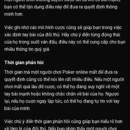
bạn có thể tận dụng điều này để đưa ra quyết định thông
minh hơn.
Việc ghi nhớ các mô hình cược cũng sẽ giúp bạn trong việc
xác định tay bài của đối thủ. Hãy chú ý đến từng động thái
của họ trong suốt ván đấu, điều này có thể cung cấp cho bạn
nhiều thông tin quý giá.
Thời gian phản hồi
Thời gian mà một người chơi Poker online mất để đưa ra
quyết định cũng có thể nói lên rất nhiều điều. Nếu một người
chơi mất quá lâu để cược, có thể họ đang suy nghĩ về một
tay bài mạnh hoặc không chắc chắn về bài của họ. Ngược
lại, nếu họ cược ngay lập tức, có thể họ đang tự tin với tay
bài của mình.
Việc chú ý đến thời gian phản hồi cũng giúp bạn hiểu rõ hơn
về tâm lý của đối thủ. Nếu bạn nhận thấy một người chơi