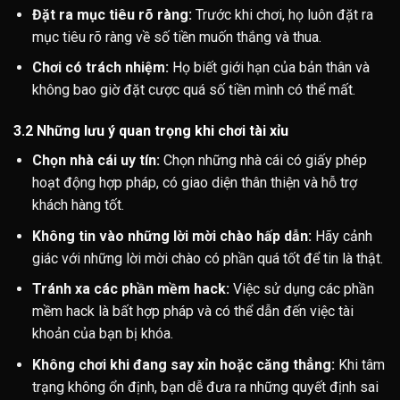
Đặt ra mục tiêu rõ ràng:
Trước khi chơi, họ luôn đặt ra
mục tiêu rõ ràng về số tiền muốn thắng và thua.
Chơi có trách nhiệm:
Họ biết giới hạn của bản thân và
không bao giờ đặt cược quá số tiền mình có thể mất.
3.2 Những lưu ý quan trọng khi chơi tài xỉu
Chọn nhà cái uy tín:
Chọn những nhà cái có giấy phép
hoạt động hợp pháp, có giao diện thân thiện và hỗ trợ
khách hàng tốt.
Không tin vào những lời mời chào hấp dẫn:
Hãy cảnh
giác với những lời mời chào có phần quá tốt để tin là thật.
Tránh xa các phần mềm hack:
Việc sử dụng các phần
mềm hack là bất hợp pháp và có thể dẫn đến việc tài
khoản của bạn bị khóa.
Không chơi khi đang say xỉn hoặc căng thẳng:
Khi tâm
trạng không ổn định, bạn dễ đưa ra những quyết định sai