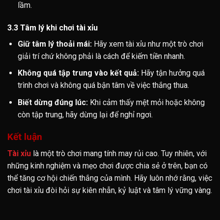
lầm.
3.3 Tâm lý khi chơi tài xỉu
Giữ tâm lý thoải mái:
Hãy xem tài xỉu như một trò chơi
giải trí chứ không phải là cách để kiếm tiền nhanh.
Không quá tập trung vào kết quả:
Hãy tận hưởng quá
trình chơi và không quá bận tâm về việc thắng thua.
Biết dừng đúng lúc:
Khi cảm thấy mệt mỏi hoặc không
còn tập trung, hãy dừng lại để nghỉ ngơi.
Kết luận
Tài xỉu
là một trò chơi mang tính may rủi cao. Tuy nhiên, với
những kinh nghiệm và mẹo chơi được chia sẻ ở trên, bạn có
thể tăng cơ hội chiến thắng của mình. Hãy luôn nhớ rằng, việc
chơi tài xỉu đòi hỏi sự kiên nhẫn, kỷ luật và tâm lý vững vàng.