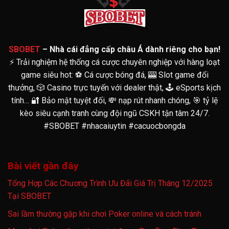
SBOBET
– Nhà cái đẳng cấp châu Á dành riêng cho bạn!
⚡️ Trải nghiệm hệ thống cá cược chuyên nghiệp với hàng loạt
game siêu hot: ⚽️ Cá cược bóng đá, 🎰 Slot game đổi
thưởng, 🎲 Casino trực tuyến với dealer thật, 🕹️ eSports kịch
tính… 🔐 Bảo mật tuyệt đối, 💸 nạp rút nhanh chóng, 🎯 tỷ lệ
kèo siêu cạnh tranh cùng đội ngũ CSKH tận tâm 24/7.
#SBOBET #nhacaiuytin #cacuocbongda
Bài viết gần đây
Tổng Hợp Các Chương Trình Ưu Đãi Giá Trị Tháng 12/2025
Tại SBOBET
Sai lầm thường gặp khi chơi Poker online và cách tránh