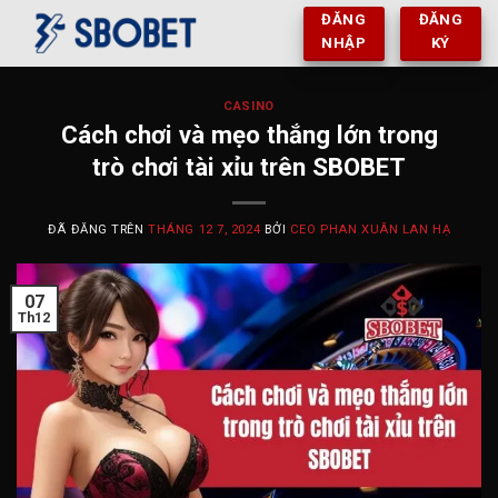
Chuyển
ĐĂNG
ĐĂNG
đến
NHẬP
KÝ
nội
dung
CASINO
Cách chơi và mẹo thắng lớn trong
trò chơi tài xỉu trên SBOBET
ĐÃ ĐĂNG TRÊN
THÁNG 12 7, 2024
BỞI
CEO PHAN XUÂN LAN HẠ
07
Th12