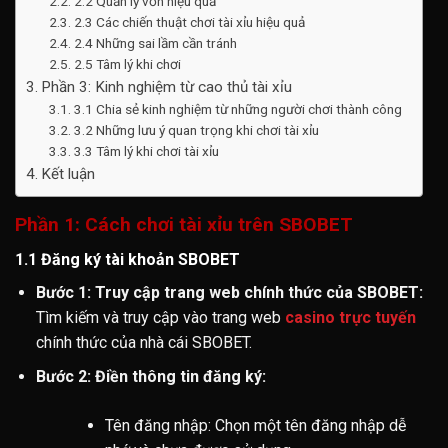
2.2 Quản lý vốn hiệu quả
2.3 Các chiến thuật chơi tài xỉu hiệu quả
2.4 Những sai lầm cần tránh
2.5 Tâm lý khi chơi
Phần 3: Kinh nghiệm từ cao thủ tài xỉu
3.1 Chia sẻ kinh nghiệm từ những người chơi thành công
3.2 Những lưu ý quan trọng khi chơi tài xỉu
3.3 Tâm lý khi chơi tài xỉu
Kết luận
Phần 1: Cách chơi tài xỉu trên SBOBET
1.1 Đăng ký tài khoản SBOBET
Bước 1: Truy cập trang web chính thức của SBOBET:
Tìm kiếm và truy cập vào trang web
casino trực tuyến
chính thức của nhà cái SBOBET.
Bước 2: Điền thông tin đăng ký:
Tên đăng nhập: Chọn một tên đăng nhập dễ