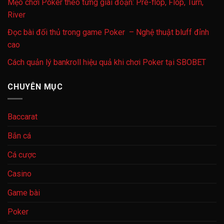
Mẹo chơi Poker theo từng giai đoạn: Pre-flop, Flop, Turn,
River
Đọc bài đối thủ trong game Poker – Nghệ thuật bluff đỉnh
cao
Cách quản lý bankroll hiệu quả khi chơi Poker tại SBOBET
CHUYÊN MỤC
Baccarat
Bắn cá
Cá cược
Casino
Game bài
Poker