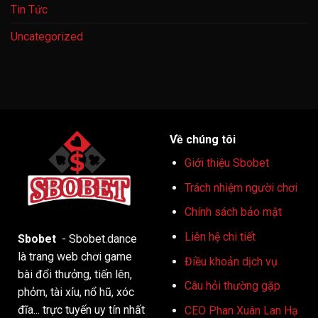
Tin Tức
Uncategorized
Về chúng tôi
Giới thiệu Sbobet
Trách nhiệm người chơi
Chính sách bảo mật
Liên hệ chi tiết
Sbobet
- Sbobet.dance
là trang web chơi game
Điều khoản dịch vụ
bài đổi thưởng, tiến lên,
Câu hỏi thường gặp
phỏm, tài xỉu, nổ hũ, xóc
đĩa... trực tuyến uy tín nhất
CEO Phan Xuân Lan Hạ