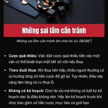
Những sai lầm cần tránh khi chơi tài xỉu SBOBET
Cược quá nhiều:
Việc đặt cược quá nhiều tiền vào một
ván có thể khiến bạn mất hết số vốn nếu thua.
Theo đuổi thua:
Khi thua liên tiếp, nhiều người thường có
xu hướng tăng số tiền cược để gỡ lại. Tuy nhiên, điều này
càng làm tăng rủi ro thua lỗ.
Không có kế hoạch:
Chơi tài xỉu mà không có bất kỳ kế
hoạch nào là điều không nên. Hãy lên kế hoạch trước khi
chơi, bao gồm số tiền cược, mục tiêu và giới hạn.