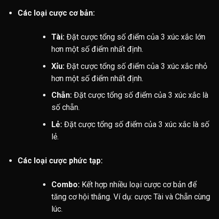
Các loại cược cơ bản:
Tài:
Đặt cược tổng số điểm của 3 xúc xắc lớn
hơn một số điểm nhất định.
Xỉu:
Đặt cược tổng số điểm của 3 xúc xắc nhỏ
hơn một số điểm nhất định.
Chẵn:
Đặt cược tổng số điểm của 3 xúc xắc là
số chẵn.
Lẻ:
Đặt cược tổng số điểm của 3 xúc xắc là số
lẻ.
Các loại cược phức tạp:
Combo:
Kết hợp nhiều loại cược cơ bản để
tăng cơ hội thắng. Ví dụ: cược Tài và Chẵn cùng
lúc.