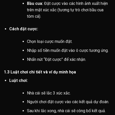
Bầu cua:
Đặt cược vào các hình ảnh xuất hiện
trên mặt xúc xắc (tương tự trò chơi bầu cua
tôm cá).
Cách đặt cược:
Chọn loại cược muốn đặt.
Nhập số tiền muốn đặt vào ô cược tương ứng.
Nhấn nút “Đặt cược” để xác nhận.
1.3 Luật chơi chi tiết và ví dụ minh họa
Luật chơi:
Nhà cái sẽ lắc 3 xúc xắc.
Người chơi đặt cược vào các kết quả dự đoán.
Sau khi lắc xong, nhà cái sẽ công bố kết quả.