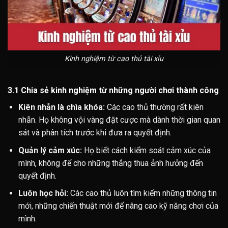
Kinh nghiệm từ cao thủ tài xỉu
3.1 Chia sẻ kinh nghiệm từ những người chơi thành công
Kiên nhẫn là chìa khóa:
Các cao thủ thường rất kiên
nhẫn. Họ không vội vàng đặt cược mà dành thời gian quan
sát và phân tích trước khi đưa ra quyết định.
Quản lý cảm xúc:
Họ biết cách kiểm soát cảm xúc của
mình, không để cho những thắng thua ảnh hưởng đến
quyết định.
Luôn học hỏi:
Các cao thủ luôn tìm kiếm những thông tin
mới, những chiến thuật mới để nâng cao kỹ năng chơi của
mình.