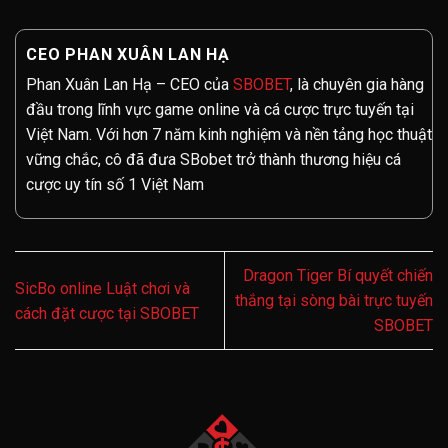
CEO PHAN XUÂN LAN HẠ
Phan Xuân Lan Hạ – CEO của
SBOBET
, là chuyên gia hàng
đầu trong lĩnh vực game online và cá cược trực tuyến tại
Việt Nam. Với hơn 7 năm kinh nghiệm và nền tảng học thuật
vững chắc, cô đã đưa SBobet trở thành thương hiệu cá
cược uy tín số 1 Việt Nam
Dragon Tiger Bí quyết chiến
SicBo online Luật chơi và
thắng tại sòng bài trực tuyến
cách đặt cược tại SBOBET
SBOBET