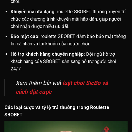
chơi.
Khuyến mãi đa dạng:
roulette SBOBET thường xuyên tổ
chức các chương trình khuyến mãi hấp dẫn, giúp người
chơi nhận được nhiều ưu đãi.
Bảo mật cao:
roulette SBOBET đảm bảo bảo mật thông
tin cá nhân và tài khoản của người chơi.
Hỗ trợ khách hàng chuyên nghiệp:
Đội ngũ hỗ trợ
khách hàng của SBOBET sẵn sàng hỗ trợ người chơi
24/7.
Xem thêm bài viết
luật chơi SicBo và
cách đặt cược
Các loại cược và tỷ lệ trả thưởng trong Roulette
SBOBET