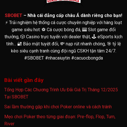
SBOBET
– Nhà cái đẳng cấp châu Á dành riêng cho bạn!
⚡️ Trải nghiệm hệ thống cá cược chuyên nghiệp với hàng loạt
game siêu hot: ⚽️ Cá cược bóng đá, 🎰 Slot game đổi
thưởng, 🎲 Casino trực tuyến với dealer thật, 🕹️ eSports kịch
tính… 🔐 Bảo mật tuyệt đối, 💸 nạp rút nhanh chóng, 🎯 tỷ lệ
kèo siêu cạnh tranh cùng đội ngũ CSKH tận tâm 24/7.
#SBOBET #nhacaiuytin #cacuocbongda
Bài viết gần đây
Tổng Hợp Các Chương Trình Ưu Đãi Giá Trị Tháng 12/2025
Tại SBOBET
Sai lầm thường gặp khi chơi Poker online và cách tránh
Mẹo chơi Poker theo từng giai đoạn: Pre-flop, Flop, Turn,
River