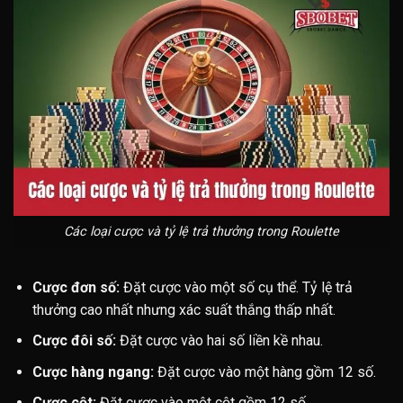
Các loại cược và tỷ lệ trả thưởng trong Roulette
Cược đơn số:
Đặt cược vào một số cụ thể. Tỷ lệ trả
thưởng cao nhất nhưng xác suất thắng thấp nhất.
Cược đôi số:
Đặt cược vào hai số liền kề nhau.
Cược hàng ngang:
Đặt cược vào một hàng gồm 12 số.
Cược cột:
Đặt cược vào một cột gồm 12 số.