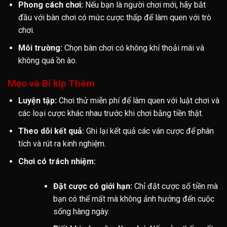
Phong cách chơi:
Nếu bạn là người chơi mới, hãy bắt
đầu với bàn chơi có mức cược thấp để làm quen với trò
chơi.
Môi trường:
Chọn bàn chơi có không khí thoải mái và
không quá ồn ào.
Mẹo và Bí kíp Thêm
Luyện tập:
Chơi thử miễn phí để làm quen với luật chơi và
các loại cược khác nhau trước khi chơi bằng tiền thật.
Theo dõi kết quả:
Ghi lại kết quả các ván cược để phân
tích và rút ra kinh nghiệm.
Chơi có trách nhiệm:
Đặt cược có giới hạn:
Chỉ đặt cược số tiền mà
bạn có thể mất mà không ảnh hưởng đến cuộc
sống hàng ngày.