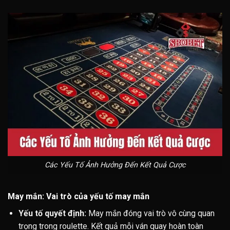
Các Yếu Tố Ảnh Hưởng Đến Kết Quả Cược
May mắn: Vai trò của yếu tố may mắn
Yếu tố quyết định:
May mắn đóng vai trò vô cùng quan
trọng trong roulette. Kết quả mỗi ván quay hoàn toàn