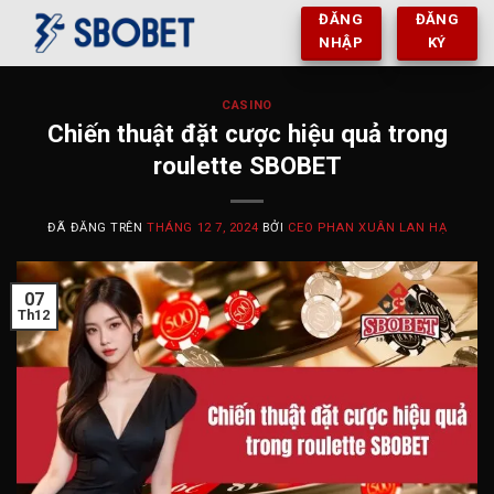
Chuyển
ĐĂNG
ĐĂNG
đến
NHẬP
KÝ
nội
dung
CASINO
Chiến thuật đặt cược hiệu quả trong
roulette SBOBET
ĐÃ ĐĂNG TRÊN
THÁNG 12 7, 2024
BỞI
CEO PHAN XUÂN LAN HẠ
07
Th12