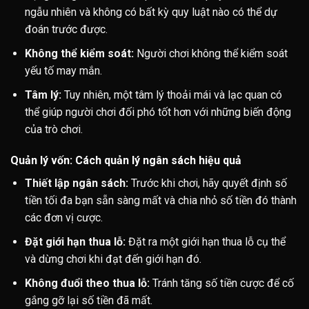
ngẫu nhiên và không có bất kỳ quy luật nào có thể dự
đoán trước được.
Không thể kiểm soát:
Người chơi không thể kiểm soát
yếu tố may mắn.
Tâm lý:
Tuy nhiên, một tâm lý thoải mái và lạc quan có
thể giúp người chơi đối phó tốt hơn với những biến động
của trò chơi.
Quản lý vốn: Cách quản lý ngân sách hiệu quả
Thiết lập ngân sách:
Trước khi chơi, hãy quyết định số
tiền tối đa bạn sẵn sàng mất và chia nhỏ số tiền đó thành
các đơn vị cược.
Đặt giới hạn thua lỗ:
Đặt ra một giới hạn thua lỗ cụ thể
và dừng chơi khi đạt đến giới hạn đó.
Không đuổi theo thua lỗ:
Tránh tăng số tiền cược để cố
gắng gỡ lại số tiền đã mất.