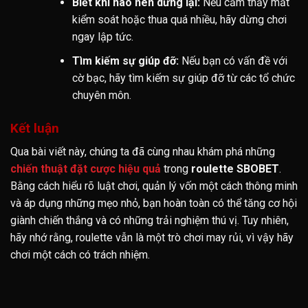
Biết khi nào nên dừng lại:
Nếu cảm thấy mất
kiểm soát hoặc thua quá nhiều, hãy dừng chơi
ngay lập tức.
Tìm kiếm sự giúp đỡ:
Nếu bạn có vấn đề với
cờ bạc, hãy tìm kiếm sự giúp đỡ từ các tổ chức
chuyên môn.
Kết luận
Qua bài viết này, chúng ta đã cùng nhau khám phá những
chiến thuật đặt cược hiệu quả
trong
roulette SBOBET
.
Bằng cách hiểu rõ luật chơi, quản lý vốn một cách thông minh
và áp dụng những mẹo nhỏ, bạn hoàn toàn có thể tăng cơ hội
giành chiến thắng và có những trải nghiệm thú vị. Tuy nhiên,
hãy nhớ rằng, roulette vẫn là một trò chơi may rủi, vì vậy hãy
chơi một cách có trách nhiệm.