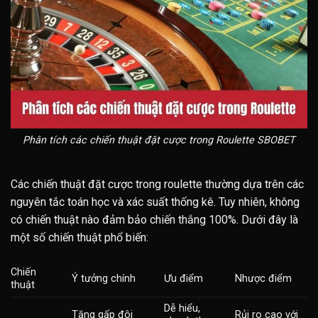
Phân tích các chiến thuật đặt cược trong Roulette SBOBET
Các chiến thuật đặt cược trong roulette thường dựa trên các
nguyên tắc toán học và xác suất thống kê. Tuy nhiên, không
có chiến thuật nào đảm bảo chiến thắng 100%. Dưới đây là
một số chiến thuật phổ biến:
Chiến
Ý tưởng chính
Ưu điểm
Nhược điểm
thuật
Dễ hiểu,
Tăng gấp đôi
Rủi ro cao với