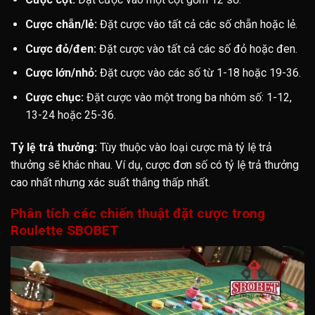
Cược chẵn/lẻ:
Đặt cược vào tất cả các số chẵn hoặc lẻ.
Cược đỏ/đen:
Đặt cược vào tất cả các số đỏ hoặc đen.
Cược lớn/nhỏ:
Đặt cược vào các số từ 1-18 hoặc 19-36.
Cược chục:
Đặt cược vào một trong ba nhóm số: 1-12,
13-24 hoặc 25-36.
Tỷ lệ trả thưởng:
Tùy thuộc vào loại cược mà tỷ lệ trả
thưởng sẽ khác nhau. Ví dụ, cược đơn số có tỷ lệ trả thưởng
cao nhất nhưng xác suất thắng thấp nhất.
Phân tích các chiến thuật đặt cược trong
Roulette SBOBET