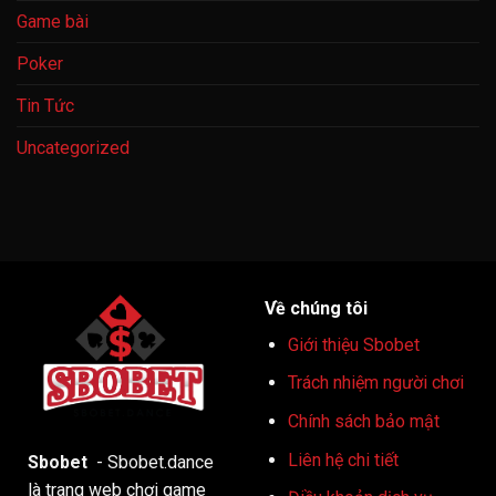
Game bài
Poker
Tin Tức
Uncategorized
Về chúng tôi
Giới thiệu Sbobet
Trách nhiệm người chơi
Chính sách bảo mật
Liên hệ chi tiết
Sbobet
- Sbobet.dance
là trang web chơi game