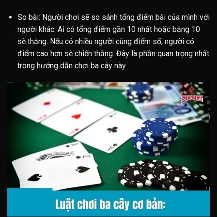
So bài: Người chơi sẽ so sánh tổng điểm bài của mình với
người khác. Ai có tổng điểm gần 10 nhất hoặc bằng 10
sẽ thắng. Nếu có nhiều người cùng điểm số, người có
điểm cao hơn sẽ chiến thắng. Đây là phần quan trọng nhất
trong hướng dẫn chơi ba cây này.