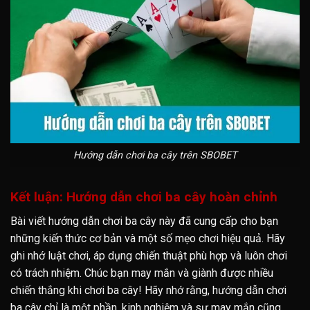
Hướng dẫn chơi ba cây trên SBOBET
Kết luận: Hướng dẫn chơi ba cây hoàn chỉnh
Bài viết hướng dẫn chơi ba cây này đã cung cấp cho bạn
những kiến thức cơ bản và một số mẹo chơi hiệu quả. Hãy
ghi nhớ luật chơi, áp dụng chiến thuật phù hợp và luôn chơi
có trách nhiệm. Chúc bạn may mắn và giành được nhiều
chiến thắng khi chơi ba cây! Hãy nhớ rằng, hướng dẫn chơi
ba cây chỉ là một phần, kinh nghiệm và sự may mắn cũng