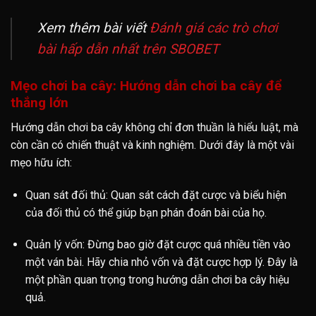
Xem thêm bài viết
Đánh giá các trò chơi
bài hấp dẫn nhất trên SBOBET
Mẹo chơi ba cây: Hướng dẫn chơi ba cây để
thắng lớn
Hướng dẫn chơi ba cây không chỉ đơn thuần là hiểu luật, mà
còn cần có chiến thuật và kinh nghiệm. Dưới đây là một vài
mẹo hữu ích:
Quan sát đối thủ: Quan sát cách đặt cược và biểu hiện
của đối thủ có thể giúp bạn phán đoán bài của họ.
Quản lý vốn: Đừng bao giờ đặt cược quá nhiều tiền vào
một ván bài. Hãy chia nhỏ vốn và đặt cược hợp lý. Đây là
một phần quan trọng trong hướng dẫn chơi ba cây hiệu
quả.