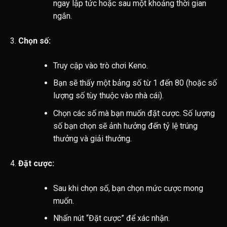
ngay lập tức hoặc sau một khoảng thời gian
ngắn.
Chọn số:
Truy cập vào trò chơi Keno.
Bạn sẽ thấy một bảng số từ 1 đến 80 (hoặc số
lượng số tùy thuộc vào nhà cái).
Chọn các số mà bạn muốn đặt cược. Số lượng
số bạn chọn sẽ ảnh hưởng đến tỷ lệ trúng
thưởng và giải thưởng.
Đặt cược:
Sau khi chọn số, bạn chọn mức cược mong
muốn.
Nhấn nút “Đặt cược” để xác nhận.