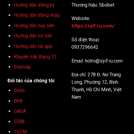
Hướng dẫn đăng ký
Thương hiệu: Sbobet
Hướng dẫn đăng nhập
Website:
Hướng dẫn nạp tiền
https://syif.ru.com/
Hướng dẫn rút tiền
Số điện thoại:
Hướng dẫn tải app
0937296642
Khuyến mãi tháng 12
Email:
hotro@syif.ru.com
Sitemap
Địa chỉ: 278 Đ. Nơ Trang
Đối tác của chúng tôi
Long, Phường 12, Bình
Thạnh, Hồ Chí Minh, Việt
S666
Nam
BK8
DAGA
EE88
1GOM