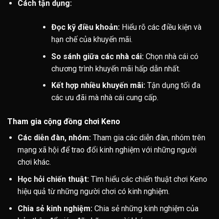
Cách tận dụng:
Đọc kỹ điều khoản:
Hiểu rõ các điều kiện và
hạn chế của khuyến mãi.
So sánh giữa các nhà cái:
Chọn nhà cái có
chương trình khuyến mãi hấp dẫn nhất.
Kết hợp nhiều khuyến mãi:
Tận dụng tối đa
các ưu đãi mà nhà cái cung cấp.
Tham gia cộng đồng chơi Keno
Các diễn đàn, nhóm:
Tham gia các diễn đàn, nhóm trên
mạng xã hội để trao đổi kinh nghiệm với những người
chơi khác.
Học hỏi chiến thuật:
Tìm hiểu các chiến thuật chơi Keno
hiệu quả từ những người chơi có kinh nghiệm.
Chia sẻ kinh nghiệm:
Chia sẻ những kinh nghiệm của