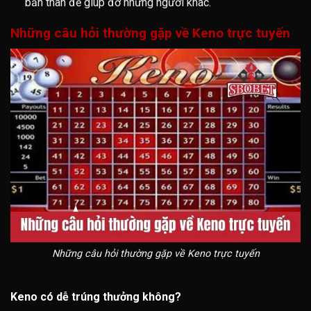
bản thân để giúp đỡ những người khác.
Những câu hỏi thường gặp về Keno trực tuyến
Những câu hỏi thường gặp về Keno trực tuyến
Keno có dễ trúng thưởng không?