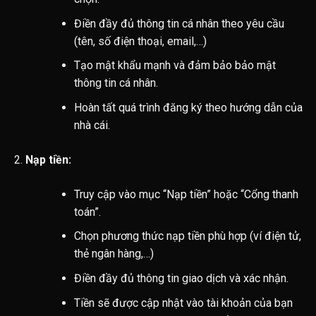
Điền đầy đủ thông tin cá nhân theo yêu cầu
(tên, số điện thoại, email,…)
Tạo mật khẩu mạnh và đảm bảo bảo mật
thông tin cá nhân.
Hoàn tất quá trình đăng ký theo hướng dẫn của
nhà cái.
Nạp tiền:
Truy cập vào mục “Nạp tiền” hoặc “Cổng thanh
toán”.
Chọn phương thức nạp tiền phù hợp (ví điện tử,
thẻ ngân hàng,…)
Điền đầy đủ thông tin giao dịch và xác nhận.
Tiền sẽ được cập nhật vào tài khoản của bạn