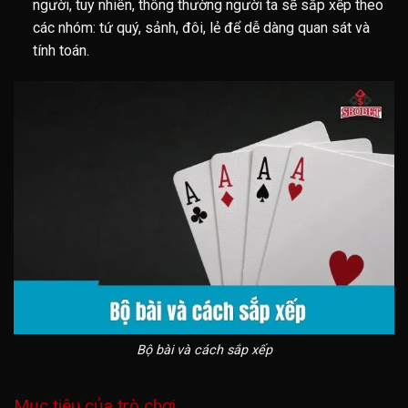
người, tuy nhiên, thông thường người ta sẽ sắp xếp theo
các nhóm: tứ quý, sảnh, đôi, lẻ để dễ dàng quan sát và
tính toán.
Bộ bài và cách sắp xếp
Mục tiêu của trò chơi