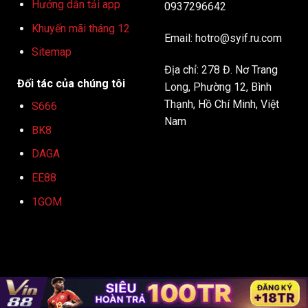
Hướng dẫn tải app
0937296642
Khuyến mãi tháng 12
Email:
hotro@syif.ru.com
Sitemap
Địa chỉ: 278 Đ. Nơ Trang
Đối tác của chúng tôi
Long, Phường 12, Bình
Thạnh, Hồ Chí Minh, Việt
S666
Nam
BK8
DAGA
EE88
1GOM