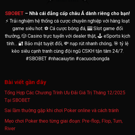
SBOBET
– Nhà cái đẳng cấp châu Á dành riêng cho bạn!
⚡️ Trải nghiệm hệ thống cá cược chuyên nghiệp với hàng loạt
game siêu hot: ⚽️ Cá cược bóng đá, 🎰 Slot game đổi
thưởng, 🎲 Casino trực tuyến với dealer thật, 🕹️ eSports kịch
tính… 🔐 Bảo mật tuyệt đối, 💸 nạp rút nhanh chóng, 🎯 tỷ lệ
kèo siêu cạnh tranh cùng đội ngũ CSKH tận tâm 24/7.
#SBOBET #nhacaiuytin #cacuocbongda
Bài viết gần đây
Tổng Hợp Các Chương Trình Ưu Đãi Giá Trị Tháng 12/2025
Tại SBOBET
Sai lầm thường gặp khi chơi Poker online và cách tránh
Mẹo chơi Poker theo từng giai đoạn: Pre-flop, Flop, Turn,
River