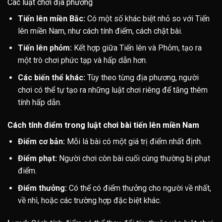
Các luật chơi địa phương
Tiến lên miền Bắc:
Có một số khác biệt nhỏ so với Tiến
lên miền Nam, như cách tính điểm, cách chặt bài.
Tiến lên phỏm:
Kết hợp giữa Tiến lên và Phỏm, tạo ra
một trò chơi phức tạp và hấp dẫn hơn.
Các biến thể khác:
Tùy theo từng địa phương, người
chơi có thể tự tạo ra những luật chơi riêng để tăng thêm
tính hấp dẫn.
Cách tính điểm trong luật chơi bài tiến lên miền Nam
Điểm cơ bản:
Mỗi lá bài có một giá trị điểm nhất định.
Điểm phạt:
Người chơi còn bài cuối cùng thường bị phạt
điểm.
Điểm thưởng:
Có thể có điểm thưởng cho người về nhất,
về nhì, hoặc các trường hợp đặc biệt khác.