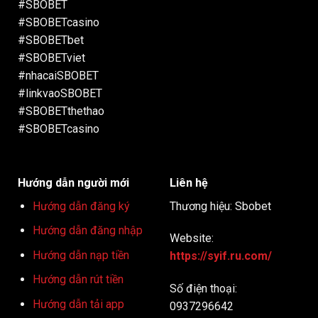
#SBOBET
#SBOBETcasino
#SBOBETbet
#SBOBETviet
#nhacaiSBOBET
#linkvaoSBOBET
#SBOBETthethao
#SBOBETcasino
Hướng dẫn người mới
Liên hệ
Hướng dẫn đăng ký
Thương hiệu: Sbobet
Hướng dẫn đăng nhập
Website:
Hướng dẫn nạp tiền
https://syif.ru.com/
Hướng dẫn rút tiền
Số điện thoại:
Hướng dẫn tải app
0937296642