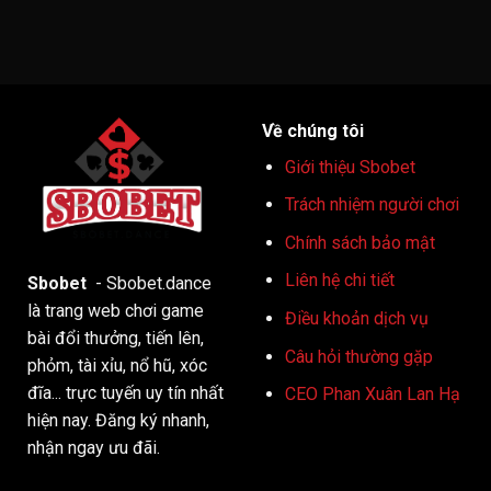
Về chúng tôi
Giới thiệu Sbobet
Trách nhiệm người chơi
Chính sách bảo mật
Liên hệ chi tiết
Sbobet
- Sbobet.dance
là trang web chơi game
Điều khoản dịch vụ
bài đổi thưởng, tiến lên,
Câu hỏi thường gặp
phỏm, tài xỉu, nổ hũ, xóc
đĩa... trực tuyến uy tín nhất
CEO Phan Xuân Lan Hạ
hiện nay. Đăng ký nhanh,
nhận ngay ưu đãi.