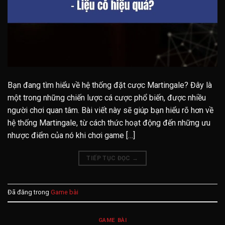
Bạn đang tìm hiểu về hệ thống đặt cược Martingale? Đây là
một trong những chiến lược cá cược phổ biến, được nhiều
người chơi quan tâm. Bài viết này sẽ giúp bạn hiểu rõ hơn về
hệ thống Martingale, từ cách thức hoạt động đến những ưu
nhược điểm của nó khi chơi game […]
TIẾP TỤC ĐỌC
→
Đã đăng trong
Game bài
GAME BÀI