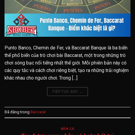
Punto Banco, Chemin de Fer, và Baccarat Banque là ba biến
thể phổ biến của trò chơi bài Baccarat, một trong những trò
chơi sòng bạc nổi tiếng nhất thế giới. Mỗi phiên bản này có
các quy tắc và cách chơi riêng biệt, tạo ra những trải nghiệm
khác nhau cho người chơi. Trong […]
TIẾP TỤC ĐỌC
→
Đã đăng trong
Baccarat
BẮN CÁ