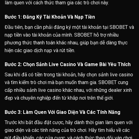
làm quen với cách thức tham gia các trò chơi này.
Bước 1: Đăng Ký Tài Khoản Và Nạp Tiền
Đầu tiên, bạn cần phải đăng ký một tài khoản tại SBOBET và
nạp tiền vào tài khoản của mình. SBOBET hỗ trợ nhiều
phương thức thanh toán khác nhau, giúp bạn dễ dàng thực
hiện các giao dịch nạp và rút tiền.
Bước 2: Chọn Sảnh Live Casino Và Game Bài Yêu Thích
Sau khi đã có tiền trong tài khoản, hãy chọn sảnh live casino
và tìm kiếm trò chơi mà bạn muốn tham gia. SBOBET cung
cấp nhiều sảnh live casino khác nhau, với những dealer xinh
đẹp và chuyên nghiệp đến từ khắp nơi trên thế giới.
Bước 3: Làm Quen Với Giao Diện Và Các Tính Năng
Trước khi bắt đầu đặt cược, hãy dành thời gian làm quen với
giao diện và các tính năng của trò chơi. Hãy tìm hiểu về các
nút điều khiển, các cửa cược, và cách thức theo dõi ván chơi.