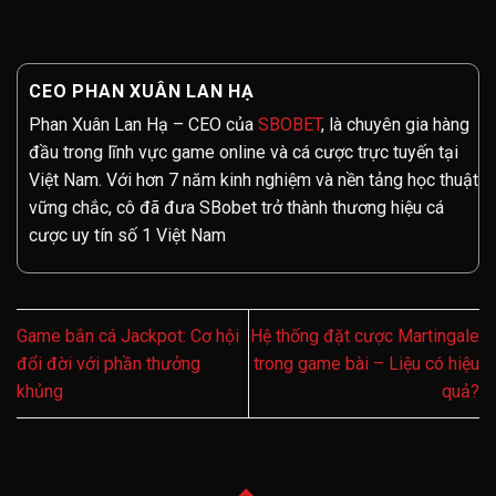
CEO PHAN XUÂN LAN HẠ
Phan Xuân Lan Hạ – CEO của
SBOBET
, là chuyên gia hàng
đầu trong lĩnh vực game online và cá cược trực tuyến tại
Việt Nam. Với hơn 7 năm kinh nghiệm và nền tảng học thuật
vững chắc, cô đã đưa SBobet trở thành thương hiệu cá
cược uy tín số 1 Việt Nam
Game bắn cá Jackpot: Cơ hội
Hệ thống đặt cược Martingale
đổi đời với phần thưởng
trong game bài – Liệu có hiệu
khủng
quả?