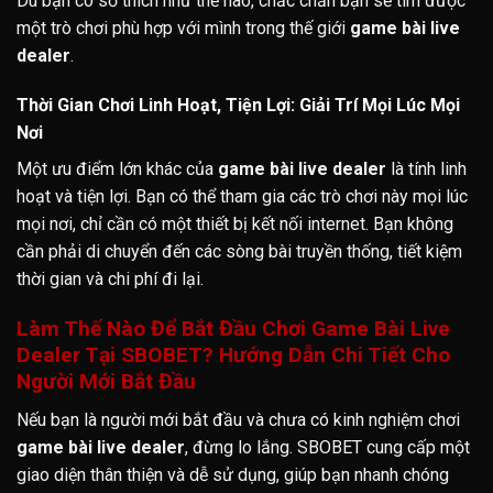
Dù bạn có sở thích như thế nào, chắc chắn bạn sẽ tìm được
một trò chơi phù hợp với mình trong thế giới
game bài live
dealer
.
Thời Gian Chơi Linh Hoạt, Tiện Lợi: Giải Trí Mọi Lúc Mọi
Nơi
Một ưu điểm lớn khác của
game bài live dealer
là tính linh
hoạt và tiện lợi. Bạn có thể tham gia các trò chơi này mọi lúc
mọi nơi, chỉ cần có một thiết bị kết nối internet. Bạn không
cần phải di chuyển đến các sòng bài truyền thống, tiết kiệm
thời gian và chi phí đi lại.
Làm Thế Nào Để Bắt Đầu Chơi Game Bài Live
Dealer Tại SBOBET? Hướng Dẫn Chi Tiết Cho
Người Mới Bắt Đầu
Nếu bạn là người mới bắt đầu và chưa có kinh nghiệm chơi
game bài live dealer
, đừng lo lắng. SBOBET cung cấp một
giao diện thân thiện và dễ sử dụng, giúp bạn nhanh chóng