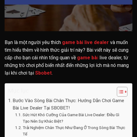
Bạn là một người yêu thích
game bài live dealer
và muốn
tìm hiểu thêm về hình thức giải trí này? Bài viết này sẽ cung
cấp cho bạn cái nhìn tổng quan về
game bà
i
live dealer, từ
những trò chơi phổ biến nhất đến những lợi ích mà nó mang
lại khi chơi tại
Sbobet
.
Mục lục
Bước Vào Sòng Bài Chân Thực: Hướng Dẫn Chơi Game
Bài Live Dealer Tại SBOBET!
Sức Hút Khó Cưỡng Của Game Bài Live Dealer: Điều Gì
Tạo Nên Sự Khác Biệt?
Trải Nghiệm Chân Thực Như Đang Ở Trong Sòng Bài Thực
Tế