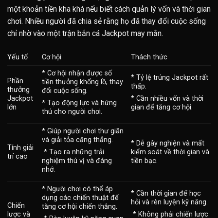
một khoản tiền kha khá nếu biết cách quản lý vốn và thời gian
chơi. Nhiều người đã chia sẻ rằng họ đã thay đổi cuộc sống
chỉ nhờ vào một trận bắn cá Jackpot may mắn.
Yếu tố
Cơ hội
Thách thức
* Cơ hội nhận được số
* Tỷ lệ trúng Jackpot rất
Phần
tiền thưởng khổng lồ, thay
thấp.
thưởng
đổi cuộc sống.
Jackpot
* Cần nhiều vốn và thời
* Tạo động lực và hứng
lớn
gian để tăng cơ hội.
thú cho người chơi.
* Giúp người chơi thư giãn
và giải tỏa căng thẳng.
* Dễ gây nghiện và mất
Tính giải
kiểm soát về thời gian và
* Tạo ra những trải
trí cao
tiền bạc.
nghiệm thú vị và đáng
nhớ.
* Người chơi có thể áp
* Cần thời gian để học
dụng các chiến thuật để
hỏi và rèn luyện kỹ năng.
Chiến
tăng cơ hội chiến thắng.
lược và
* Không phải chiến lược