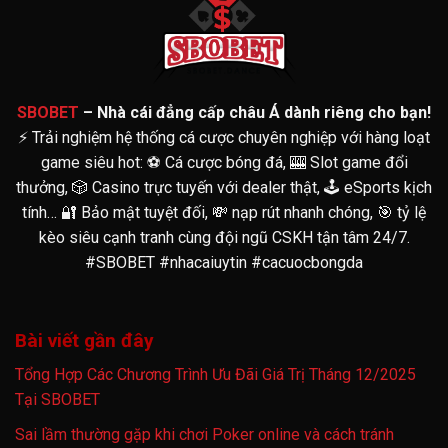
SBOBET
– Nhà cái đẳng cấp châu Á dành riêng cho bạn!
⚡️ Trải nghiệm hệ thống cá cược chuyên nghiệp với hàng loạt
game siêu hot: ⚽️ Cá cược bóng đá, 🎰 Slot game đổi
thưởng, 🎲 Casino trực tuyến với dealer thật, 🕹️ eSports kịch
tính… 🔐 Bảo mật tuyệt đối, 💸 nạp rút nhanh chóng, 🎯 tỷ lệ
kèo siêu cạnh tranh cùng đội ngũ CSKH tận tâm 24/7.
#SBOBET #nhacaiuytin #cacuocbongda
Bài viết gần đây
Tổng Hợp Các Chương Trình Ưu Đãi Giá Trị Tháng 12/2025
Tại SBOBET
Sai lầm thường gặp khi chơi Poker online và cách tránh