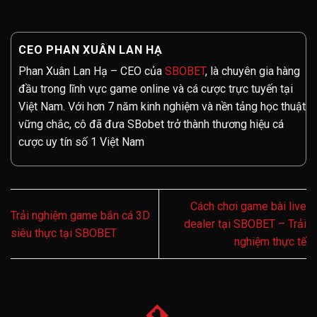
CEO PHAN XUÂN LAN HẠ
Phan Xuân Lan Hạ – CEO của
SBOBET
, là chuyên gia hàng
đầu trong lĩnh vực game online và cá cược trực tuyến tại
Việt Nam. Với hơn 7 năm kinh nghiệm và nền tảng học thuật
vững chắc, cô đã đưa SBobet trở thành thương hiệu cá
cược uy tín số 1 Việt Nam
Cách chơi game bài live
Trải nghiệm game bắn cá 3D
dealer tại SBOBET – Trải
siêu thực tại SBOBET
nghiệm thực tế