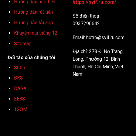
Hướng dẫn nạp tiền
https://syif.ru.com/
Hướng dẫn rút tiền
Số điện thoại:
Hướng dẫn tải app
0937296642
Khuyến mãi tháng 12
Email:
hotro@syif.ru.com
Sitemap
Địa chỉ: 278 Đ. Nơ Trang
Đối tác của chúng tôi
Long, Phường 12, Bình
Thạnh, Hồ Chí Minh, Việt
S666
Nam
BK8
DAGA
EE88
1GOM