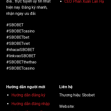
đĩa... trực tuyến uy tín nhất
CEO Phan Xuân Lan Hạ
hiện nay. Đăng ký nhanh,
nhận ngay ưu đãi.
#SBOBET
#SBOBETcasino
#SBOBETbet
#SBOBETviet
#nhacaiSBOBET
#linkvaoSBOBET
#SBOBETthethao
#SBOBETcasino
Hướng dẫn người mới
Liên hệ
Hướng dẫn đăng ký
Thương hiệu: Sbobet
Hướng dẫn đăng nhập
Website: