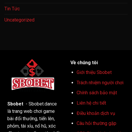
Tin Tức
Uncategorized
Về chúng tôi
Giới thiệu Sbobet
Trách nhiệm người chơi
Chính sách bảo mật
Liên hệ chi tiết
Sbobet
- Sbobet.dance
là trang web chơi game
Điều khoản dịch vụ
bài đổi thưởng, tiến lên,
Câu hỏi thường gặp
phỏm, tài xỉu, nổ hũ, xóc