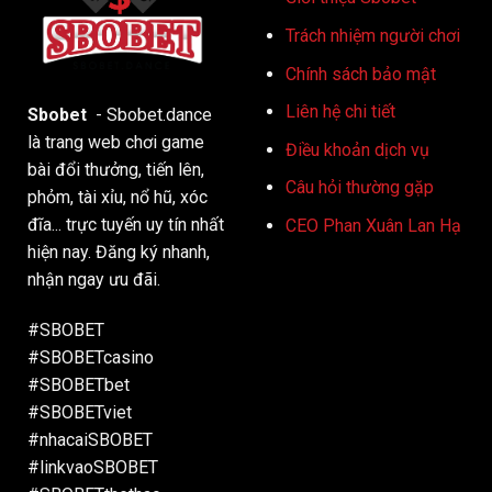
Trách nhiệm người chơi
Chính sách bảo mật
Liên hệ chi tiết
Sbobet
- Sbobet.dance
là trang web chơi game
Điều khoản dịch vụ
bài đổi thưởng, tiến lên,
Câu hỏi thường gặp
phỏm, tài xỉu, nổ hũ, xóc
đĩa... trực tuyến uy tín nhất
CEO Phan Xuân Lan Hạ
hiện nay. Đăng ký nhanh,
nhận ngay ưu đãi.
#SBOBET
#SBOBETcasino
#SBOBETbet
#SBOBETviet
#nhacaiSBOBET
#linkvaoSBOBET