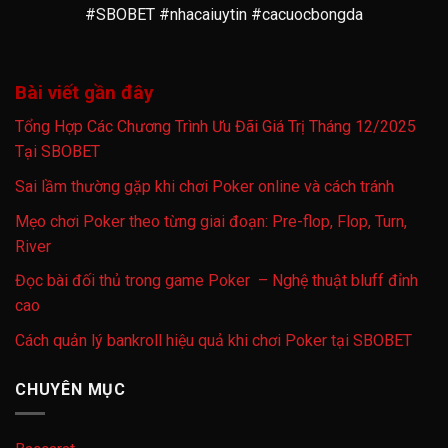
#SBOBET #nhacaiuytin #cacuocbongda
Bài viết gần đây
Tổng Hợp Các Chương Trình Ưu Đãi Giá Trị Tháng 12/2025
Tại SBOBET
Sai lầm thường gặp khi chơi Poker online và cách tránh
Mẹo chơi Poker theo từng giai đoạn: Pre-flop, Flop, Turn,
River
Đọc bài đối thủ trong game Poker – Nghệ thuật bluff đỉnh
cao
Cách quản lý bankroll hiệu quả khi chơi Poker tại SBOBET
CHUYÊN MỤC