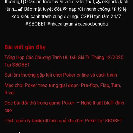
thưởng, 🎲 Casino trực tuyến với dealer thật, 🕹️ eSports kịch
tính… 🔐 Bảo mật tuyệt đối, 💸 nạp rút nhanh chóng, 🎯 tỷ lệ
kèo siêu cạnh tranh cùng đội ngũ CSKH tận tâm 24/7.
#SBOBET #nhacaiuytin #cacuocbongda
Bài viết gần đây
Tổng Hợp Các Chương Trình Ưu Đãi Giá Trị Tháng 12/2025
Tại SBOBET
Sai lầm thường gặp khi chơi Poker online và cách tránh
Mẹo chơi Poker theo từng giai đoạn: Pre-flop, Flop, Turn,
River
Đọc bài đối thủ trong game Poker – Nghệ thuật bluff đỉnh
cao
Cách quản lý bankroll hiệu quả khi chơi Poker tại SBOBET