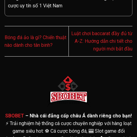
cược uy tín số 1 Việt Nam
Luật chơi baccarat đầy đủ từ
Bóng đá ảo là gì? Chiến thuật
A-Z: Hướng dẫn chi tiết cho
nào dành cho tân binh?
người mới bắt đầu
SBOBET
– Nhà cái đẳng cấp châu Á dành riêng cho bạn!
⚡️ Trải nghiệm hệ thống cá cược chuyên nghiệp với hàng loạt
game siêu hot: ⚽️ Cá cược bóng đá, 🎰 Slot game đổi